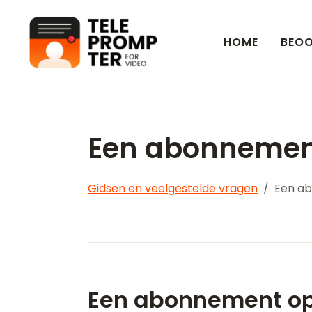
HOME
BEOO
Teleprompter voor video
Een abonnemen
Gidsen en veelgestelde vragen
Een a
Een abonnement o