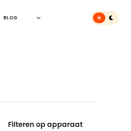
Toggle light or 
BLOG
Filteren op apparaat