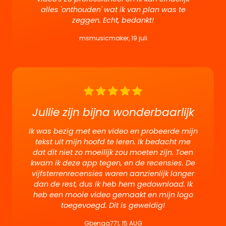
alles 'onthouden' wat ik van plan was te
zeggen. Echt, bedankt!
msmusicmaker, 19 juli
Jullie zijn bijna wonderbaarlijk
Ik was bezig met een video en probeerde mijn
tekst uit mijn hoofd te leren. Ik bedacht me
dat dit niet zo moeilijk zou moeten zijn. Toen
kwam ik deze app tegen, en de recensies. De
(CURRENT)
HOME
vijfsterrenrecensies waren aanzienlijk langer
dan de rest, dus ik heb hem gedownload. Ik
heb een mooie video gemaakt en mijn logo
(CURRENT)
BEOORDELINGEN
toegevoegd. Dit is geweldig!
(CURRENT)
FUNCTIES
Gbenga771, 15 AUG