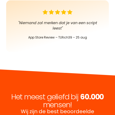
"Niemand zal merken dat je van een script
leest"
App Store Review – TLRich39 – 25 aug
Het meest geliefd bij
60.000
mensen!
Wij zijn de best beoordeelde