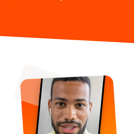
(CURRENT)
VIDEO
SUPPORT
GIDSEN EN VEELGESTELDE VRAGEN
WACHTWOORD VERGETEN
NEEM CONTACT OP
BLOG
ENGLISH
GERMAN
FRENCH
SPANISH
DUTCH
ITALIAN
PORTUGUESE