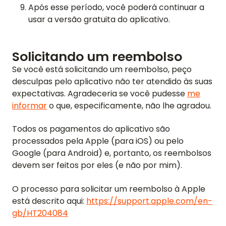
ENTRE EM CONTATO
Após esse período, você poderá continuar a
usar a versão gratuita do aplicativo.
BLOG
Solicitando um reembolso
Se você está solicitando um reembolso, peço
ENGLISH
GERMAN
FRENCH
SPANISH
DUTCH
ITALIAN
PORTUGUESE
desculpas pelo aplicativo não ter atendido às suas
expectativas. Agradeceria se você pudesse
me
informar
o que, especificamente, não lhe agradou.
Todos os pagamentos do aplicativo são
processados pela Apple (para iOS) ou pelo
Google (para Android) e, portanto, os reembolsos
devem ser feitos por eles (e não por mim).
O processo para solicitar um reembolso à Apple
está descrito aqui:
https://support.apple.com/en-
gb/HT204084