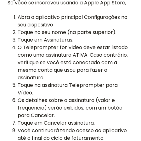
Se você se inscreveu usando a Apple App Store,
Abra o aplicativo principal Configurações no
seu dispositivo
Toque no seu nome (na parte superior).
Toque em Assinaturas.
O Teleprompter for Video deve estar listado
PÁGINA INICIAL
como uma assinatura ATIVA. Caso contrário,
verifique se você está conectado com a
AVALIAÇÕES
mesma conta que usou para fazer a
assinatura.
RECURSOS
Toque na assinatura Teleprompter para
Vídeo.
VÍDEO
Os detalhes sobre a assinatura (valor e
frequência) serão exibidos, com um botão
SUPORTE
para Cancelar.
GUIAS E PERGUNTAS FREQUENTES
Toque em Cancelar assinatura.
Você continuará tendo acesso ao aplicativo
ESQUECI MINHA SENHA
até o final do ciclo de faturamento.