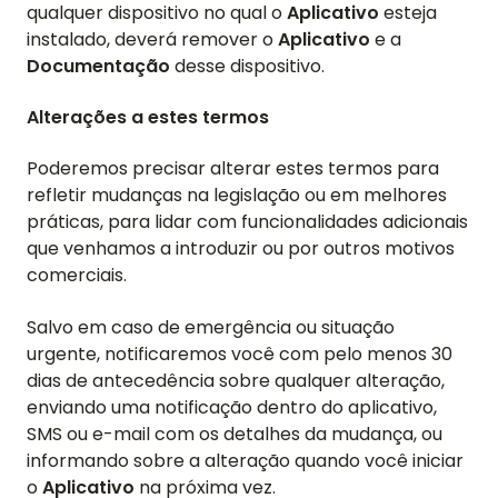
qualquer dispositivo no qual o
Aplicativo
esteja
GUIAS E PERGUNTAS FREQUENTES
instalado, deverá remover o
Aplicativo
e a
ESQUECI MINHA SENHA
Documentação
desse dispositivo.
ENTRE EM CONTATO
Alterações a estes termos
BLOG
Poderemos precisar alterar estes termos para
refletir mudanças na legislação ou em melhores
práticas, para lidar com funcionalidades adicionais
ENGLISH
GERMAN
FRENCH
SPANISH
DUTCH
ITALIAN
PORTUGUESE
que venhamos a introduzir ou por outros motivos
comerciais.
Salvo em caso de emergência ou situação
urgente, notificaremos você com pelo menos 30
dias de antecedência sobre qualquer alteração,
enviando uma notificação dentro do aplicativo,
SMS ou e-mail com os detalhes da mudança, ou
informando sobre a alteração quando você iniciar
o
Aplicativo
na próxima vez.