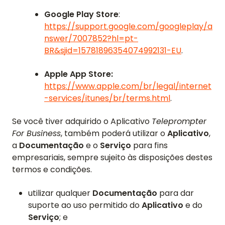
Google Play Store
:
https://support.google.com/googleplay/a
nswer/7007852?hl=pt-
BR&sjid=15781896354074992131-EU
.
Apple App Store:
https://www.apple.com/br/legal/internet
-services/itunes/br/terms.html
.
Se você tiver adquirido o Aplicativo
Teleprompter
For Business
, também poderá utilizar o
Aplicativo
,
a
Documentação
e o
Serviço
para fins
empresariais, sempre sujeito às disposições destes
termos e condições.
utilizar qualquer
Documentação
para dar
suporte ao uso permitido do
Aplicativo
e do
Serviço
; e