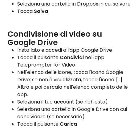
Seleziona una cartella in Dropbox in cui salvare
Tocca
Salva
HOME
Condivisione di video su
RECENSIONI
Google Drive
FUNZIONALITÀ
Installato e accedi all'app Google Drive
Tocca il pulsante
Condividi
nell'app
VIDEO
Teleprompter for Video
Nell'elenco delle icone, tocca l'icona Google
SUPPORTO
Drive; se non è visualizzata, tocca l'icona [...]
Altro e poi cercala nell'elenco completo delle
GUIDE E DOMANDE FREQUENTI
app.
PASSWORD DIMENTICATA
Seleziona il tuo account (se richiesto)
CONTATTACI
Seleziona una cartella in Google Drive con cui
condividere (se necessario)
BLOG
Tocca il pulsante
Carica