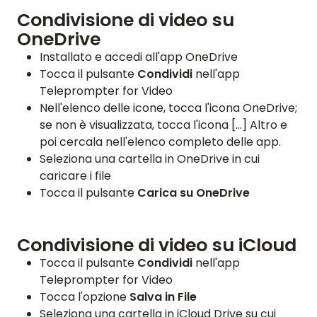
Condivisione di video su
ENGLISH
GERMAN
FRENCH
SPANISH
DUTCH
ITALIAN
PORTUGUESE
OneDrive
Installato e accedi all'app OneDrive
Tocca il pulsante
Condividi
nell'app
Teleprompter for Video
Nell'elenco delle icone, tocca l'icona OneDrive;
se non è visualizzata, tocca l'icona [...] Altro e
poi cercala nell'elenco completo delle app.
Seleziona una cartella in OneDrive in cui
caricare i file
Tocca il pulsante
Carica su OneDrive
Condivisione di video su iCloud
Tocca il pulsante
Condividi
nell'app
Teleprompter for Video
Tocca l'opzione
Salva in File
Seleziona una cartella in iCloud Drive su cui