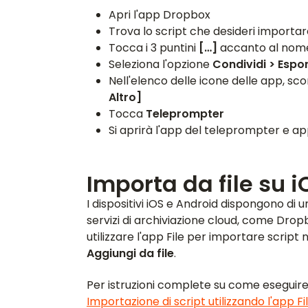
Apri l'app Dropbox
Trova lo script che desideri importa
Tocca i 3 puntini
[…]
accanto al nome 
Seleziona l'opzione
Condividi > Espo
Nell'elenco delle icone delle app, sco
Altro]
Tocca
Teleprompter
Si aprirà l'app del teleprompter e app
Importa da file su 
I dispositivi iOS e Android dispongono di 
servizi di archiviazione cloud, come Dropb
utilizzare l'app File per importare scrip
Aggiungi da file
.
Per istruzioni complete su come eseguire
Importazione di script utilizzando l'app Fil