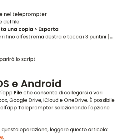
re nel teleprompter
del file
rta una copia > Esporta
rri fino all'estrema destra e tocca i 3 puntini
[...
arirà lo script
iOS e Android
un'app
File
che consente di collegarsi a vari
ox, Google Drive, iCloud e OneDrive. È possibile
t nell'app Teleprompter selezionando l'opzione
 questa operazione, leggere questo articolo:
e.