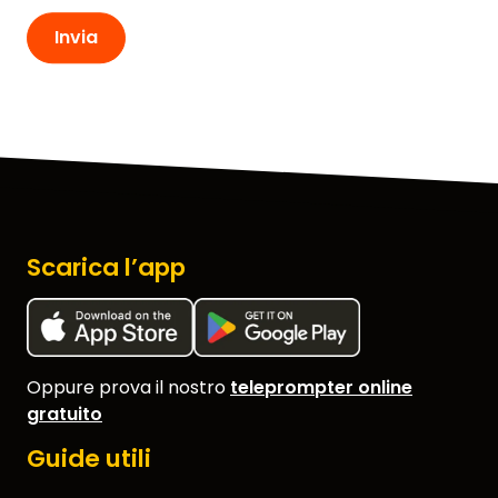
Invia
FUNZIONALITÀ
VIDEO
SUPPORTO
GUIDE E DOMANDE FREQUENTI
PASSWORD DIMENTICATA
Scarica l’app
CONTATTACI
BLOG
Oppure prova il nostro
teleprompter online
gratuito
ENGLISH
GERMAN
FRENCH
SPANISH
DUTCH
ITALIAN
PORTUGUESE
Guide utili