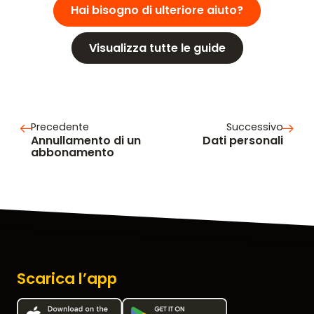
ENGLISH
GERMAN
FRENCH
SPANISH
DUTCH
ITALIAN
PORTUGUESE
Hai bisogno di ulteriore aiuto?
Visualizza tutte le guide
Precedente
Successivo
Annullamento di un
Dati personali
abbonamento
Scarica l’app