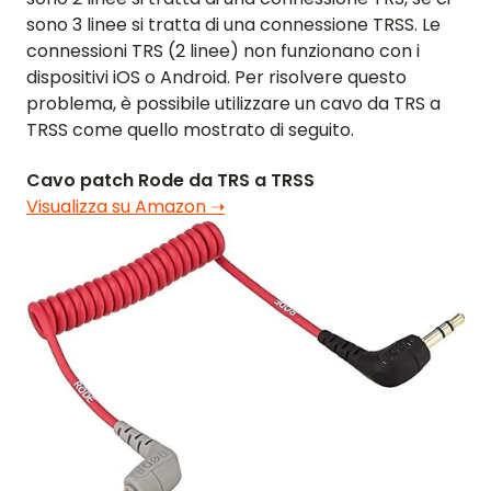
sono 3 linee si tratta di una connessione TRSS. Le
connessioni TRS (2 linee) non funzionano con i
dispositivi iOS o Android. Per risolvere questo
HOME
problema, è possibile utilizzare un cavo da TRS a
TRSS come quello mostrato di seguito.
RECENSIONI
Cavo patch Rode da TRS a TRSS
FUNZIONALITÀ
Visualizza su Amazon ➝
VIDEO
SUPPORTO
GUIDE E DOMANDE FREQUENTI
PASSWORD DIMENTICATA
CONTATTACI
BLOG