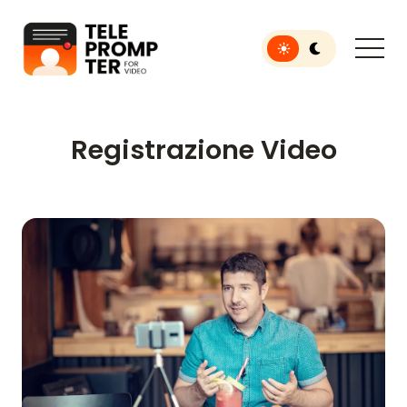
Toggle light or dar
Teleprompter per video
Registrazione Video