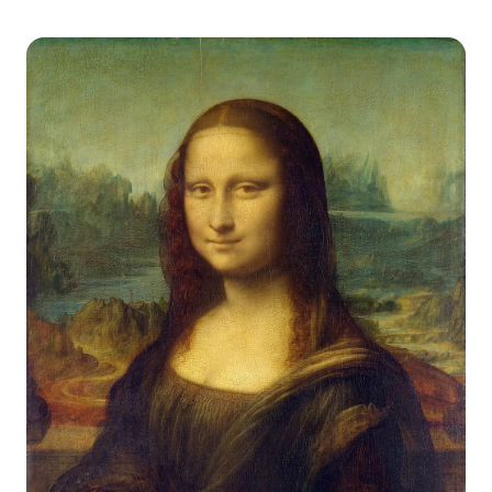
VIDEO
SUPPORTO
GUIDE E DOMANDE FREQUENTI
PASSWORD DIMENTICATA
CONTATTACI
BLOG
ENGLISH
GERMAN
FRENCH
SPANISH
DUTCH
ITALIAN
PORTUGUESE