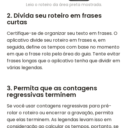
PÁGINA INICIAL
Leia o roteiro da área preta mostrada.
AVALIAÇÕES
2. Divida seu roteiro em frases
curtas
RECURSOS
Certifique-se de organizar seu texto em frases. O
aplicativo divide seu roteiro em frases e, em
VÍDEO
seguida, define os tempos com base no momento
em que a frase rola pela área do guia. Tente evitar
SUPORTE
frases longas que o aplicativo tenha que dividir em
GUIAS E PERGUNTAS FREQUENTES
várias legendas.
ESQUECI MINHA SENHA
ENTRE EM CONTATO
3. Permita que as contagens
regressivas terminem
BLOG
Se você usar contagens regressivas para pré-
rolar o roteiro ou encerrar a gravação, permita
que elas terminem. As legendas levam isso em
ENGLISH
GERMAN
FRENCH
SPANISH
DUTCH
ITALIAN
PORTUGUESE
consideração ao calcular os tempos, portanto, se