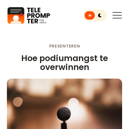
Toggle light or dar
Teleprompter voor video
PRESENTEREN
Hoe podiumangst te
overwinnen