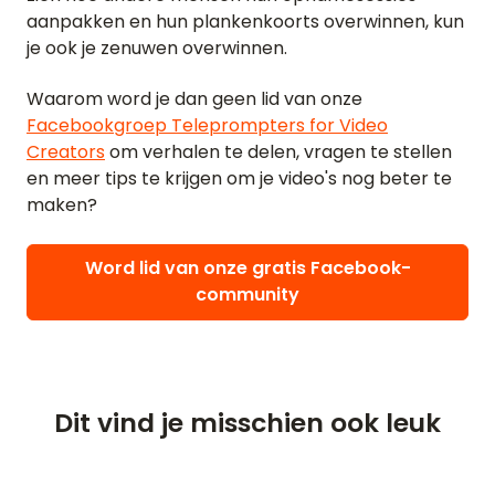
aanpakken en hun plankenkoorts overwinnen, kun
BEOORDELINGEN
je ook je zenuwen overwinnen.
FUNCTIES
Waarom word je dan geen lid van onze
Facebookgroep Teleprompters for Video
VIDEO
Creators
om verhalen te delen, vragen te stellen
en meer tips te krijgen om je video's nog beter te
SUPPORT
maken?
GIDSEN EN VEELGESTELDE VRAGEN
Word lid van onze gratis Facebook-
WACHTWOORD VERGETEN
community
NEEM CONTACT OP
BLOG
Dit vind je misschien ook leuk
ENGLISH
GERMAN
FRENCH
SPANISH
DUTCH
ITALIAN
PORTUGUESE