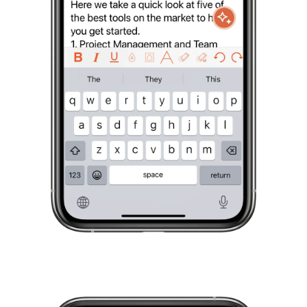
VIDEO
SUPPORTO
GUIDE E DOMANDE FREQUENTI
PASSWORD DIMENTICATA
CONTATTACI
BLOG
ENGLISH
GERMAN
FRENCH
SPANISH
DUTCH
ITALIAN
PORTUGUESE