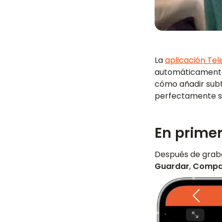
La
aplicación Te
automáticamente 
cómo añadir subt
perfectamente si
En primer
Después de grabar
Guardar
,
Compar