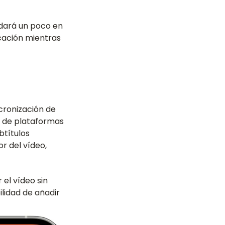
rdará un poco en
icación mientras
ncronización de
a de plataformas
btítulos
or del vídeo,
 el vídeo sin
bilidad de añadir