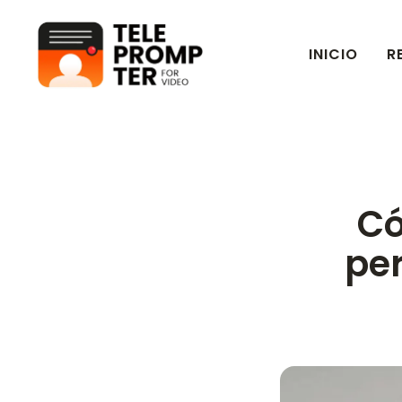
INICIO
R
Teleprompter para video
Có
per