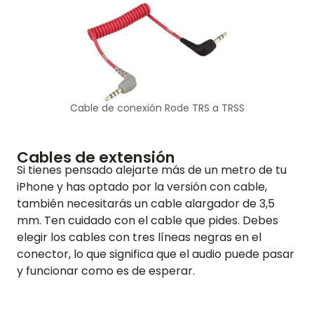
Cable de conexión Rode TRS a TRSS
INICIO
Cables de extensión
RESEÑAS
Si tienes pensado alejarte más de un metro de tu
iPhone y has optado por la versión con cable,
FUNCIONES
también necesitarás un cable alargador de 3,5
mm. Ten cuidado con el cable que pides. Debes
VÍDEO
elegir los cables con tres líneas negras en el
conector, lo que significa que el audio puede pasar
SOPORTE
y funcionar como es de esperar.
GUÍAS Y PREGUNTAS FRECUENTES
CONTRASEÑA OLVIDADA