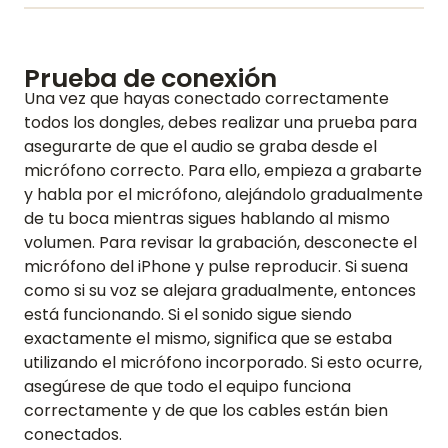
CONTÁCTANOS
BLOG
Prueba de conexión
Una vez que hayas conectado correctamente
todos los dongles, debes realizar una prueba para
asegurarte de que el audio se graba desde el
ENGLISH
GERMAN
FRENCH
SPANISH
DUTCH
ITALIAN
PORTUGUESE
micrófono correcto. Para ello, empieza a grabarte
y habla por el micrófono, alejándolo gradualmente
de tu boca mientras sigues hablando al mismo
volumen. Para revisar la grabación, desconecte el
micrófono del iPhone y pulse reproducir. Si suena
como si su voz se alejara gradualmente, entonces
está funcionando. Si el sonido sigue siendo
exactamente el mismo, significa que se estaba
utilizando el micrófono incorporado. Si esto ocurre,
asegúrese de que todo el equipo funciona
correctamente y de que los cables están bien
conectados.