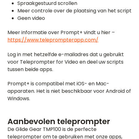
Spraakgestuurd scrollen
Meer controle over de plaatsing van het script
Geen video
HOME
Meer informatie over Prompt+ vindt u hier –
https://www.teleprompterapp.com/
BEOORDELINGEN
Log in met hetzelfde e-mailadres dat u gebruikt
FUNCTIES
voor Teleprompter for Video en deel uw scripts
tussen beide apps.
VIDEO
Prompt+ is compatibel met iOS- en Mac-
SUPPORT
apparaten. Het is niet beschikbaar voor Android of
Windows.
GIDSEN EN VEELGESTELDE VRAGEN
WACHTWOORD VERGETEN
NEEM CONTACT OP
Aanbevolen teleprompter
De Glide Gear TMP100 is de perfecte
BLOG
teleprompter om te gebruiken met onze apps,