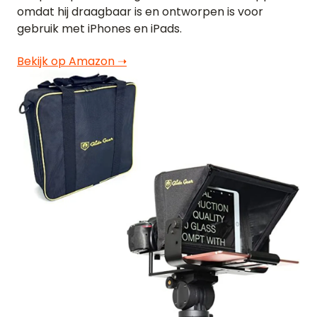
omdat hij draagbaar is en ontworpen is voor
gebruik met iPhones en iPads.
ENGLISH
GERMAN
FRENCH
SPANISH
DUTCH
ITALIAN
PORTUGUESE
Bekijk op Amazon ➝