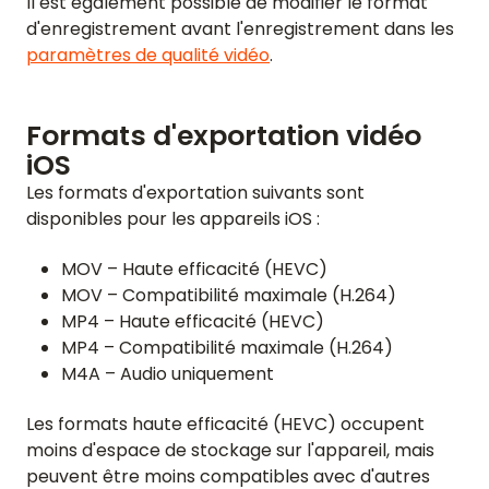
Il est également possible de modifier le format
d'enregistrement avant l'enregistrement dans les
paramètres de qualité vidéo
.
Formats d'exportation vidéo
iOS
Les formats d'exportation suivants sont
disponibles pour les appareils iOS :
ACCUEIL
MOV – Haute efficacité (HEVC)
AVIS
MOV – Compatibilité maximale (H.264)
MP4 – Haute efficacité (HEVC)
FONCTIONNALITÉS
MP4 – Compatibilité maximale (H.264)
M4A – Audio uniquement
VIDÉO
Les formats haute efficacité (HEVC) occupent
SUPPORT
moins d'espace de stockage sur l'appareil, mais
GUIDES ET FAQ
peuvent être moins compatibles avec d'autres