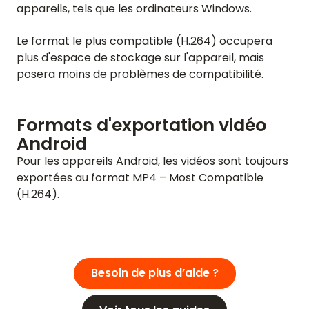
appareils, tels que les ordinateurs Windows.
MOT DE PASSE OUBLIÉ
NOUS CONTACTER
Le format le plus compatible (H.264) occupera
plus d'espace de stockage sur l'appareil, mais
BLOG
posera moins de problèmes de compatibilité.
Formats d'exportation vidéo
ENGLISH
GERMAN
FRENCH
SPANISH
DUTCH
ITALIAN
PORTUGUESE
Android
Pour les appareils Android, les vidéos sont toujours
exportées au format MP4 – Most Compatible
(H.264).
Besoin de plus d’aide ?