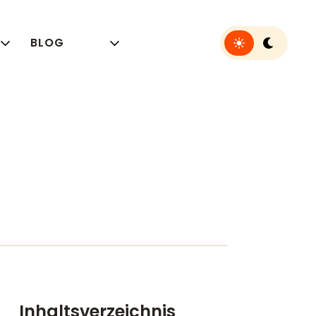
Toggle light or 
BLOG
n
Inhaltsverzeichnis