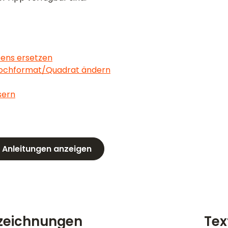
eens ersetzen
Hochformat/Quadrat ändern
sern
e Anleitungen anzeigen
fzeichnungen
Tex