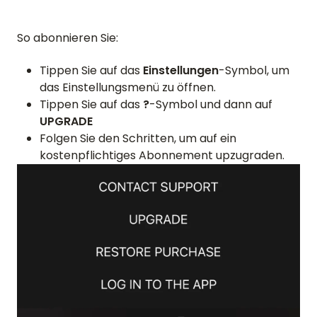
VIDEO
So abonnieren Sie:
SUPPORT
Tippen Sie auf das
Einstellungen
-Symbol, um
ANLEITUNGEN & FAQ
das Einstellungsmenü zu öffnen.
PASSWORT VERGESSEN
Tippen Sie auf das
?
-Symbol und dann auf
UPGRADE
KONTAKT AUFNEHMEN
Folgen Sie den Schritten, um auf ein
BLOG
kostenpflichtiges Abonnement upzugraden.
ENGLISH
GERMAN
FRENCH
SPANISH
DUTCH
ITALIAN
PORTUGUESE