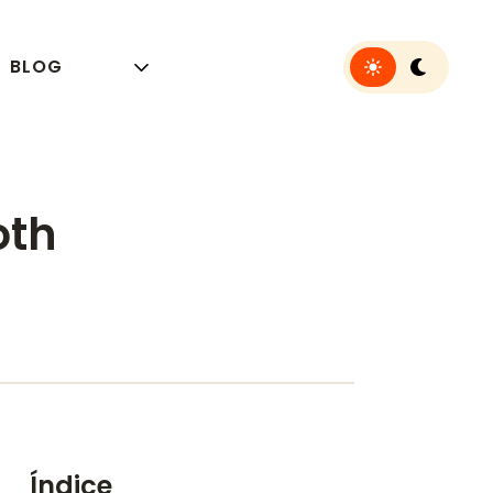
Toggle light or 
BLOG
oth
Índice