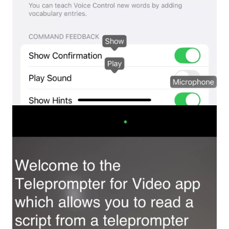
PÁGINA INICIAL
AVALIAÇÕES
RECURSOS
VÍDEO
SUPORTE
GUIAS E PERGUNTAS FREQUENTES
ESQUECI MINHA SENHA