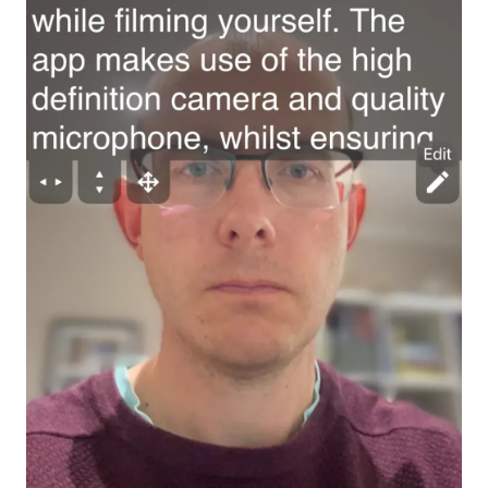
ENTRE EM CONTATO
BLOG
ENGLISH
GERMAN
FRENCH
SPANISH
DUTCH
ITALIAN
PORTUGUESE