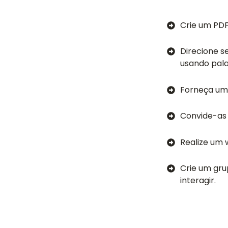
Crie um PDF
Direcione s
usando pala
Forneça um
Convide-as
Realize um 
Crie um gr
interagir.