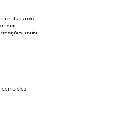
m melhor a ele
ar nas
ormações, mais
e como eles