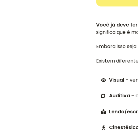
Você já deve te
significa que é m
Embora isso sej
Existem diferent
Visual
– ven
Auditiva
– o
Lendo/esc
Cinestésic