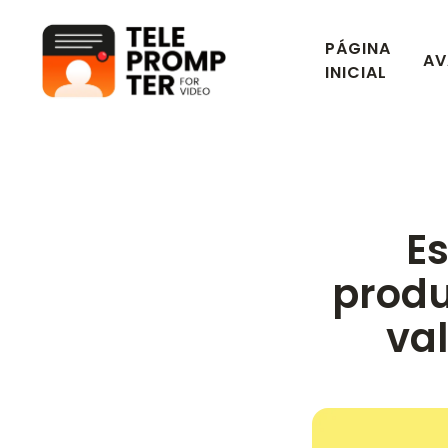
PÁGINA
AV
Teleprompter para vídeo
INICIAL
E
prod
va