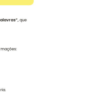
alavras”,
que
ormações:
ia.