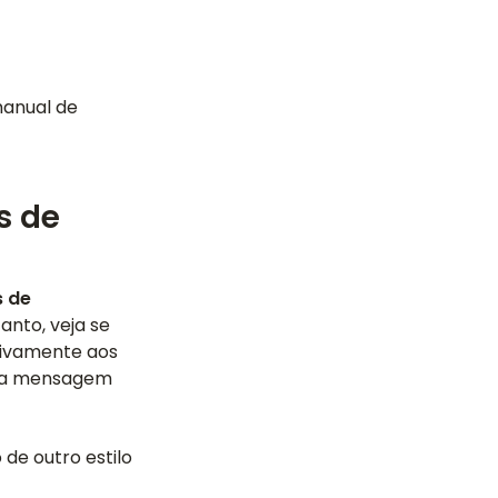
manual de
s de
s de
anto, veja se
tivamente aos
sua mensagem
de outro estilo