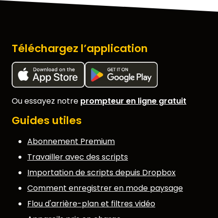
ACCUEIL
Téléchargez l’application
AVIS
FONCTIONNALITÉS
Ou essayez notre
prompteur en ligne gratuit
VIDÉO
Guides utiles
SUPPORT
Abonnement Premium
GUIDES ET FAQ
Travailler avec des scripts
MOT DE PASSE OUBLIÉ
Importation de scripts depuis Dropbox
NOUS CONTACTER
Comment enregistrer en mode paysage
Flou d'arrière-plan et filtres vidéo
BLOG