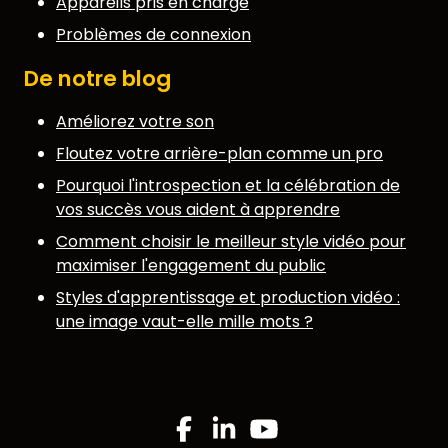
Appareils pris en charge
Problèmes de connexion
De notre blog
ENGLISH
GERMAN
FRENCH
SPANISH
DUTCH
ITALIAN
PORTUGUESE
Améliorez votre son
Floutez votre arrière-plan comme un pro
Pourquoi l'introspection et la célébration de
vos succès vous aident à apprendre
Comment choisir le meilleur style vidéo pour
maximiser l'engagement du public
Styles d'apprentissage et production vidéo :
une image vaut-elle mille mots ?
Facebook
Linkedin
YouTube