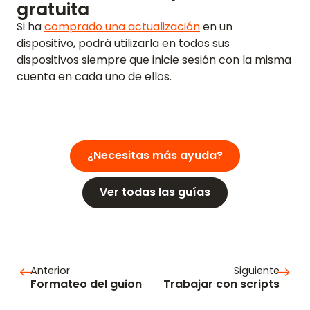
gratuita
VÍDEO
Si ha
comprado una actualización
en un
dispositivo, podrá utilizarla en todos sus
SOPORTE
dispositivos siempre que inicie sesión con la misma
cuenta en cada uno de ellos.
GUÍAS Y PREGUNTAS FRECUENTES
CONTRASEÑA OLVIDADA
CONTÁCTANOS
BLOG
¿Necesitas más ayuda?
Ver todas las guías
ENGLISH
GERMAN
FRENCH
SPANISH
DUTCH
ITALIAN
PORTUGUESE
Anterior
Siguiente
Formateo del guion
Trabajar con scripts