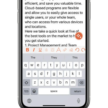
ENGLISH
GERMAN
FRENCH
SPANISH
DUTCH
ITALIAN
PORTUGUESE