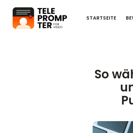
STARTSEITE
BE
Teleprompter für Videos
So wäh
u
P