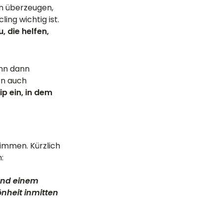
on überzeugen,
ng wichtig ist.
, die helfen,
enn dann
rn auch
p ein, in dem
immen. Kürzlich
:
 und einem
nheit inmitten