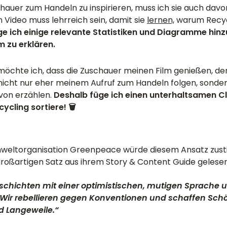
hauer zum Handeln zu inspirieren, muss ich sie auch dav
 Video muss lehrreich sein, damit sie
lernen,
warum Recycli
e ich einige relevante Statistiken und Diagramme hinzu
 zu erklären.
 möchte ich, dass die Zuschauer meinen Film genießen, d
nicht nur eher meinem Aufruf zum Handeln folgen, sonde
von erzählen.
Deshalb füge ich einen unterhaltsamen Cli
cycling sortiere! 🗑
mweltorganisation Greenpeace würde diesem Ansatz zust
großartigen Satz aus ihrem Story & Content Guide gelesen
eschichten mit einer optimistischen, mutigen Sprache
Wir rebellieren gegen Konventionen und schaffen Schö
d Langeweile.“