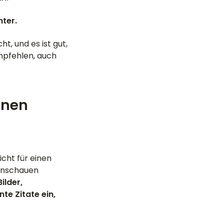
nter.
t, und es ist gut,
empfehlen, auch
nnen
icht für einen
 Anschauen
ilder,
e Zitate ein,