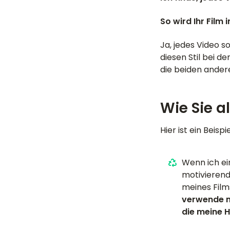
So wird Ihr Film 
Ja, jedes Video s
diesen Stil bei d
die beiden andere
Wie Sie a
Hier ist ein Beisp
Wenn ich ein
motivierend
meines Fil
verwende m
die meine 