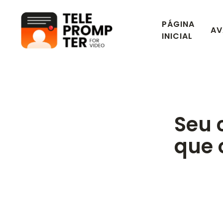
PÁGINA
AV
Teleprompter para vídeo
INICIAL
Seu 
que 