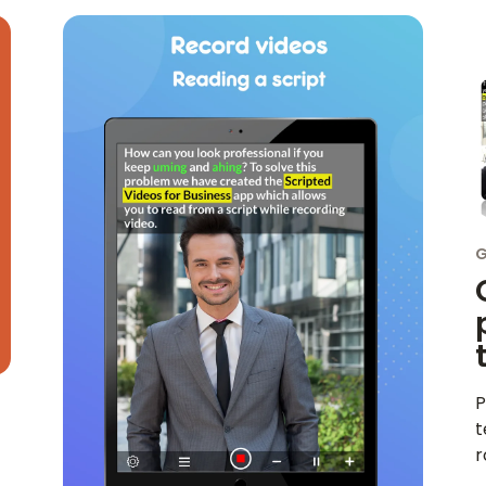
G
P
t
o
r