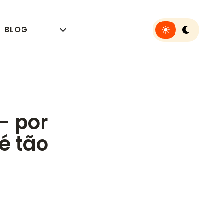
Toggle light or 
BLOG
— por
é tão