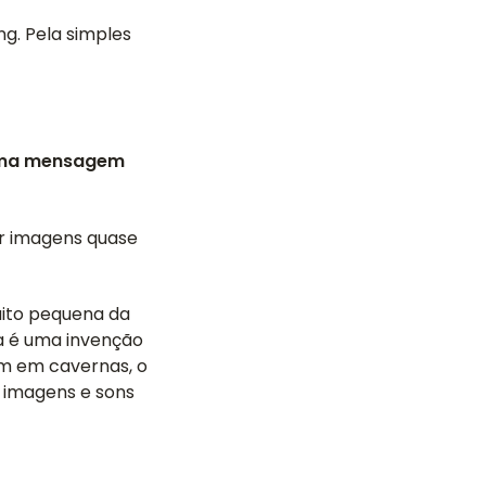
g. Pela simples
 uma mensagem
ar imagens quase
ito pequena da
ra é uma invenção
am em cavernas, o
 imagens e sons