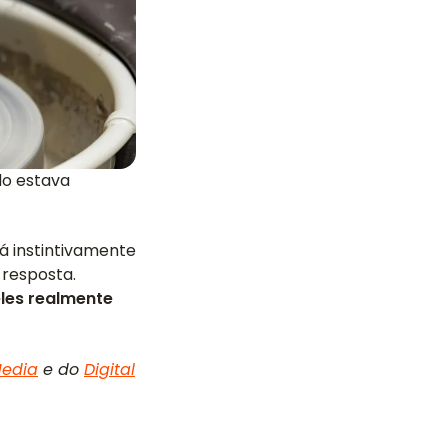
do estava
rá instintivamente
resposta.
les realmente
Media
e do
Digital