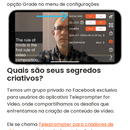
opção Grade no menu de configurações.
VÍDEO
SUPORTE
GUIAS E PERGUNTAS FREQUENTES
ESQUECI MINHA SENHA
ENTRE EM CONTATO
BLOG
Quais são seus segredos
criativos?
Temos um grupo privado no Facebook exclusivo
ENGLISH
GERMAN
FRENCH
SPANISH
DUTCH
ITALIAN
PORTUGUESE
para usuários do aplicativo Teleprompter for
Video, onde compartilhamos os desafios que
enfrentamos na criação de conteúdo de vídeo.
Ele se chama
Teleprompter para criadores de