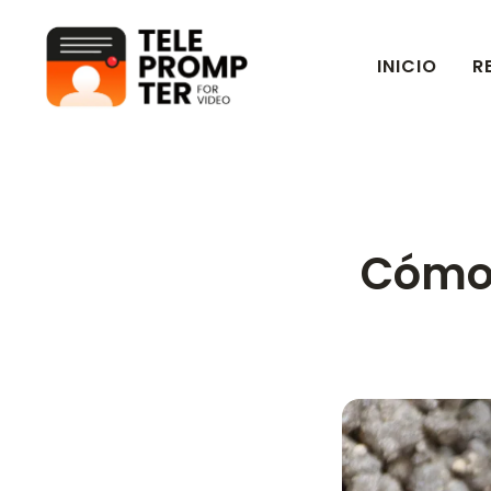
INICIO
R
Teleprompter para video
Cómo 