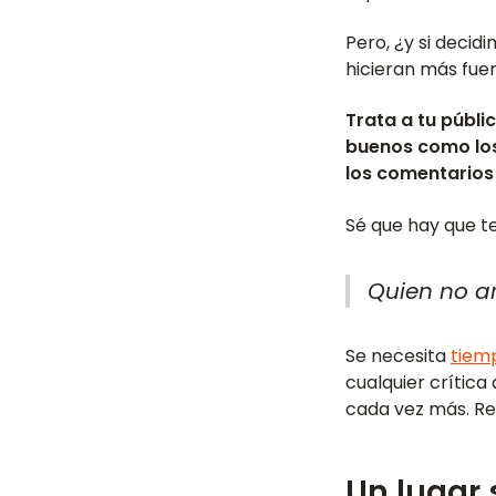
Pero, ¿y si decid
hicieran más fue
Trata a tu públi
buenos como los
los comentarios
Sé que hay que te
Quien no a
Se necesita
tiem
cualquier crític
cada vez más. Re
Un lugar