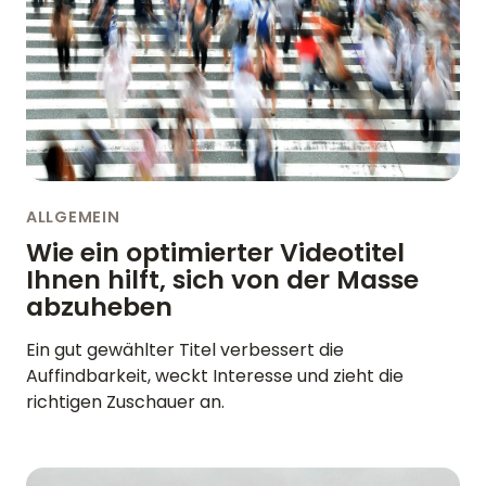
KONTAKT AUFNEHMEN
BLOG
ENGLISH
GERMAN
FRENCH
SPANISH
DUTCH
ITALIAN
PORTUGUESE
ALLGEMEIN
Wie ein optimierter Videotitel
Ihnen hilft, sich von der Masse
abzuheben
Ein gut gewählter Titel verbessert die
Auffindbarkeit, weckt Interesse und zieht die
richtigen Zuschauer an.