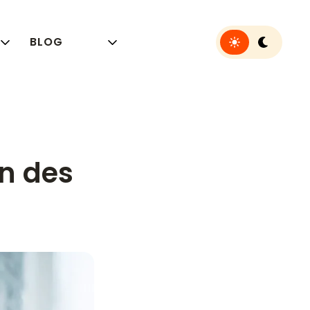
Toggle light or 
BLOG
en des