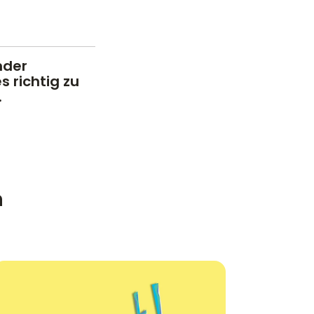
nder
s richtig zu
.
n