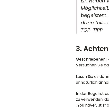
Ein Hauch v
Möglichkeit
begeistern.
dann teilen 
TOP-TIPP
3. Achten
Geschriebener Tex
Versuchen Sie dah
Lesen Sie es dan
unnatürlich anhör
In der Regel ist 
zu verwenden, da
„You have”, „it's” 