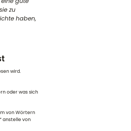
 eine gute
sie zu
hichte haben,
st
sen wird.
ern oder was sich
orm von Wörtern
” anstelle von