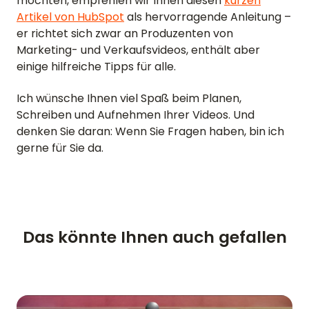
möchten, empfehlen wir Ihnen diesen
kurzen
Artikel von HubSpot
als hervorragende Anleitung –
STARTSEITE
er richtet sich zwar an Produzenten von
Marketing- und Verkaufsvideos, enthält aber
BEWERTUNGEN
einige hilfreiche Tipps für alle.
FUNKTIONEN
Ich wünsche Ihnen viel Spaß beim Planen,
Schreiben und Aufnehmen Ihrer Videos. Und
VIDEO
denken Sie daran: Wenn Sie Fragen haben, bin ich
gerne für Sie da.
SUPPORT
ANLEITUNGEN & FAQ
PASSWORT VERGESSEN
KONTAKT AUFNEHMEN
Das könnte Ihnen auch gefallen
BLOG